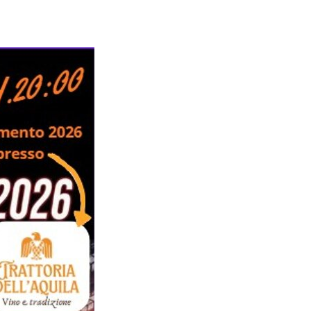
sponsors
con
domenicali
noi